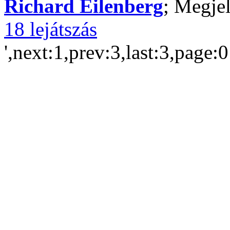
Richard Eilenberg
; Megjel
18 lejátszás
',next:1,prev:3,last:3,page: