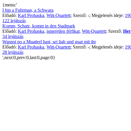
{menu:'
I bin a Fuhrman, a Schwara
Előadó:
Karl Prohaska
,
Witt-Quartett
; Szerző:
-
; Megjelenés ideje:
190
122 lejátszás
Komm, Schatz, komm in den Stadtpark
Előadó:
Karl Prohaska
,
ismeretlen férfikar
,
Witt-Quartett
; Szerző:
Her
34 lejátszás
Wannst no a Muatterl hast, sei liab und guat mit ihr
Előadó:
Karl Prohaska
,
Witt-Quartett
; Szerző:
-
; Megjelenés ideje:
190
28 lejátszás
',next:0,prev:0,last:0,page:0}