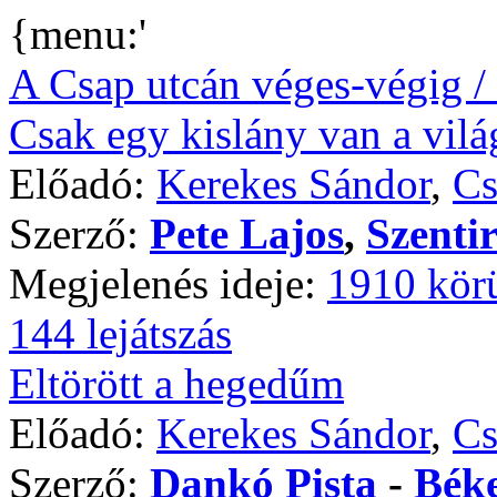
{menu:'
A Csap utcán véges-végig /
Csak egy kislány van a vil
Előadó:
Kerekes Sándor
,
Cs
Szerző:
Pete Lajos
,
Szenti
Megjelenés ideje:
1910 kör
144 lejátszás
Eltörött a hegedűm
Előadó:
Kerekes Sándor
,
Cs
Szerző:
Dankó Pista
-
Béke