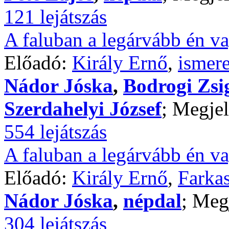
121 lejátszás
A faluban a legárvább én va
Előadó:
Király Ernő
,
ismere
Nádor Jóska
,
Bodrogi Zs
Szerdahelyi József
; Megjel
554 lejátszás
A faluban a legárvább én va
Előadó:
Király Ernő
,
Farkas
Nádor Jóska
,
népdal
; Meg
304 lejátszás