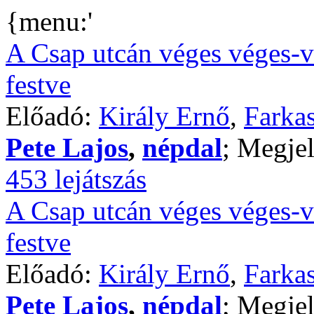
{menu:'
A Csap utcán véges véges-v
festve
Előadó:
Király Ernő
,
Farkas
Pete Lajos
,
népdal
; Megjel
453 lejátszás
A Csap utcán véges véges-v
festve
Előadó:
Király Ernő
,
Farkas
Pete Lajos
,
népdal
; Megjel