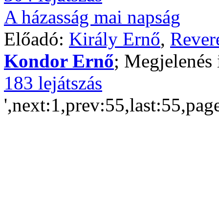
A házasság mai napság
Előadó:
Király Ernő
,
Rever
Kondor Ernő
; Megjelenés 
183 lejátszás
',next:1,prev:55,last:55,pag