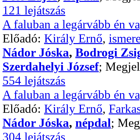
121 lejátszás
A faluban a legárvább én va
Előadó:
Király Ernő
,
ismere
Nádor Jóska
,
Bodrogi Zs
Szerdahelyi József
; Megjel
554 lejátszás
A faluban a legárvább én va
Előadó:
Király Ernő
,
Farkas
Nádor Jóska
,
népdal
; Meg
304 lejátszás