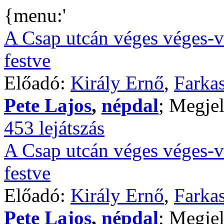
{menu:'
A Csap utcán véges véges-v
festve
Előadó:
Király Ernő
,
Farkas
Pete Lajos
,
népdal
; Megjel
453 lejátszás
A Csap utcán véges véges-v
festve
Előadó:
Király Ernő
,
Farkas
Pete Lajos
,
népdal
; Megjel