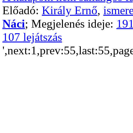
Előadó:
Király Ernő
,
ismere
Náci
; Megjelenés ideje:
191
107 lejátszás
',next:1,prev:55,last:55,pag