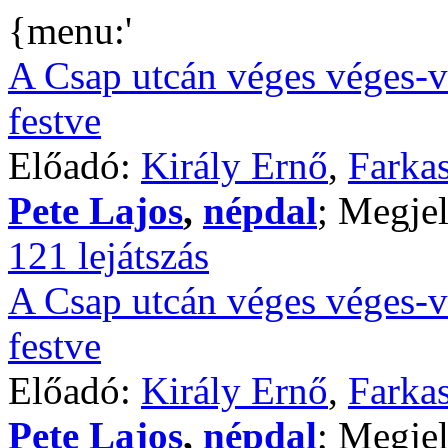
{menu:'
A Csap utcán véges véges-v
festve
Előadó:
Király Ernő
,
Farkas
Pete Lajos
,
népdal
; Megjel
121 lejátszás
A Csap utcán véges véges-v
festve
Előadó:
Király Ernő
,
Farkas
Pete Lajos
,
népdal
; Megjel