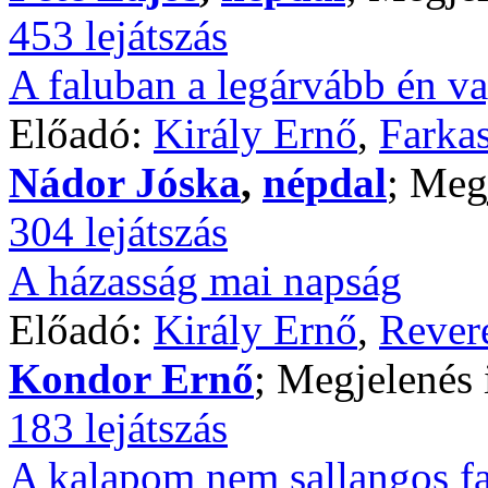
453 lejátszás
A faluban a legárvább én va
Előadó:
Király Ernő
,
Farkas
Nádor Jóska
,
népdal
; Meg
304 lejátszás
A házasság mai napság
Előadó:
Király Ernő
,
Rever
Kondor Ernő
; Megjelenés 
183 lejátszás
A kalapom nem sallangos fa