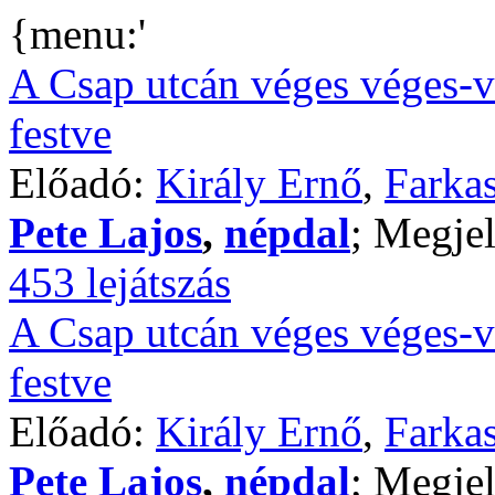
{menu:'
A Csap utcán véges véges-v
festve
Előadó:
Király Ernő
,
Farkas
Pete Lajos
,
népdal
; Megjel
453 lejátszás
A Csap utcán véges véges-v
festve
Előadó:
Király Ernő
,
Farkas
Pete Lajos
,
népdal
; Megjel