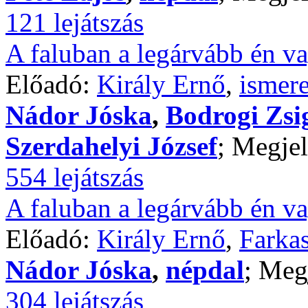
121 lejátszás
A faluban a legárvább én va
Előadó:
Király Ernő
,
ismere
Nádor Jóska
,
Bodrogi Zs
Szerdahelyi József
; Megjel
554 lejátszás
A faluban a legárvább én va
Előadó:
Király Ernő
,
Farkas
Nádor Jóska
,
népdal
; Meg
304 lejátszás