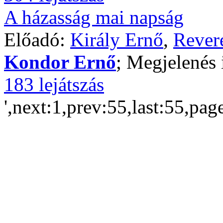
A házasság mai napság
Előadó:
Király Ernő
,
Rever
Kondor Ernő
; Megjelenés 
183 lejátszás
',next:1,prev:55,last:55,pag