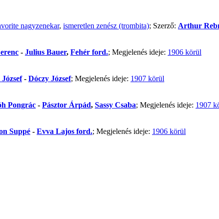
vorite nagyzenekar
,
ismeretlen zenész (trombita)
; Szerző:
Arthur Reb
erenc
-
Julius Bauer
,
Fehér ford.
; Megjelenés ideje:
1906 körül
 József
-
Dóczy József
; Megjelenés ideje:
1907 körül
óh Pongrác
-
Pásztor Árpád
,
Sassy Csaba
; Megjelenés ideje:
1907 k
on Suppé
-
Evva Lajos ford.
; Megjelenés ideje:
1906 körül