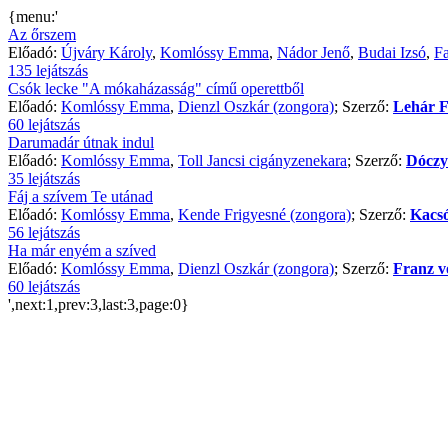
{menu:'
Az őrszem
Előadó:
Újváry Károly
,
Komlóssy Emma
,
Nádor Jenő
,
Budai Izsó
,
Fa
135 lejátszás
Csók lecke "A mókaházasság" című operettből
Előadó:
Komlóssy Emma
,
Dienzl Oszkár (zongora)
; Szerző:
Lehár F
60 lejátszás
Darumadár útnak indul
Előadó:
Komlóssy Emma
,
Toll Jancsi cigányzenekara
; Szerző:
Dóczy
35 lejátszás
Fáj a szívem Te utánad
Előadó:
Komlóssy Emma
,
Kende Frigyesné (zongora)
; Szerző:
Kacs
56 lejátszás
Ha már enyém a szíved
Előadó:
Komlóssy Emma
,
Dienzl Oszkár (zongora)
; Szerző:
Franz v
60 lejátszás
',next:1,prev:3,last:3,page:0}