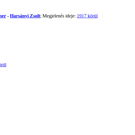
ner
-
Harsányi Zsolt
; Megjelenés ideje:
1917 körül
örül