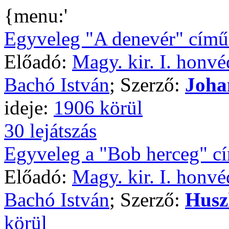
{menu:'
Egyveleg "A denevér" című 
Előadó:
Magy. kir. I. honvé
Bachó István
; Szerző:
Johan
ideje:
1906 körül
30 lejátszás
Egyveleg a "Bob herceg" cí
Előadó:
Magy. kir. I. honvé
Bachó István
; Szerző:
Husz
körül