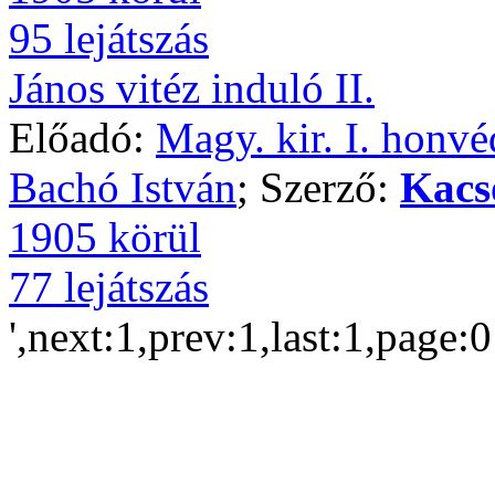
95 lejátszás
János vitéz induló II.
Előadó:
Magy. kir. I. honvé
Bachó István
; Szerző:
Kacs
1905 körül
77 lejátszás
',next:1,prev:1,last:1,page: