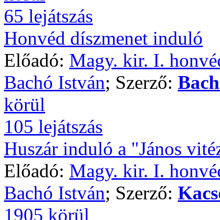
65 lejátszás
Honvéd díszmenet induló
Előadó:
Magy. kir. I. honvé
Bachó István
; Szerző:
Bach
körül
105 lejátszás
Huszár induló a "János vité
Előadó:
Magy. kir. I. honvé
Bachó István
; Szerző:
Kacs
1905 körül