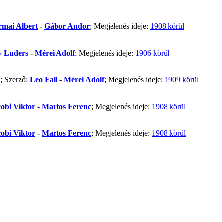
rmai Albert
-
Gábor Andor
; Megjelenés ideje:
1908 körül
v Luders
-
Mérei Adolf
; Megjelenés ideje:
1906 körül
)
; Szerző:
Leo Fall
-
Mérei Adolf
; Megjelenés ideje:
1909 körül
cobi Viktor
-
Martos Ferenc
; Megjelenés ideje:
1908 körül
cobi Viktor
-
Martos Ferenc
; Megjelenés ideje:
1908 körül