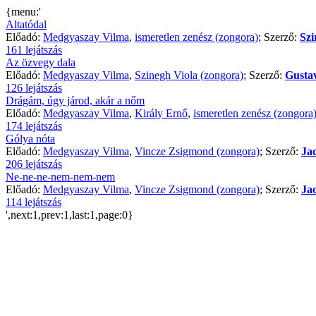
{menu:'
Altatódal
Előadó:
Medgyaszay Vilma
,
ismeretlen zenész (zongora)
; Szerző:
Szi
161 lejátszás
Az özvegy dala
Előadó:
Medgyaszay Vilma
,
Szinegh Viola (zongora)
; Szerző:
Gusta
126 lejátszás
Drágám, úgy járod, akár a nőm
Előadó:
Medgyaszay Vilma
,
Király Ernő
,
ismeretlen zenész (zongora
174 lejátszás
Gólya nóta
Előadó:
Medgyaszay Vilma
,
Vincze Zsigmond (zongora)
; Szerző:
Ja
206 lejátszás
Ne-ne-ne-nem-nem-nem
Előadó:
Medgyaszay Vilma
,
Vincze Zsigmond (zongora)
; Szerző:
Ja
114 lejátszás
',next:1,prev:1,last:1,page:0}