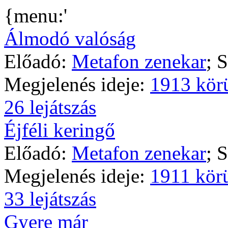
{menu:'
Álmodó valóság
Előadó:
Metafon zenekar
; 
Megjelenés ideje:
1913 kör
26 lejátszás
Éjféli keringő
Előadó:
Metafon zenekar
; 
Megjelenés ideje:
1911 kör
33 lejátszás
Gyere már