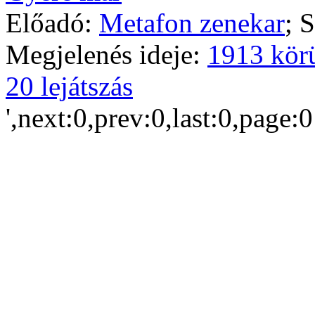
Előadó:
Metafon zenekar
; 
Megjelenés ideje:
1913 kör
20 lejátszás
',next:0,prev:0,last:0,page: