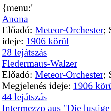
{menu:'
Anona
Előadó:
Meteor-Orchester
;
ideje:
1906 körül
28 lejátszás
Fledermaus-Walzer
Előadó:
Meteor-Orchester
;
Megjelenés ideje:
1906 kör
44 lejátszás
Intermezzo aus "Die lustig