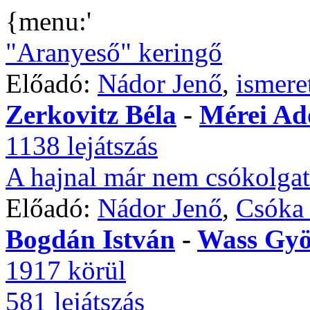
{menu:'
"Aranyeső" keringő
Előadó:
Nádor Jenő
,
ismere
Zerkovitz Béla
-
Mérei Ad
1138 lejátszás
A hajnal már nem csókolgat
Előadó:
Nádor Jenő
,
Csóka
Bogdán István
-
Wass Gyö
1917 körül
581 lejátszás