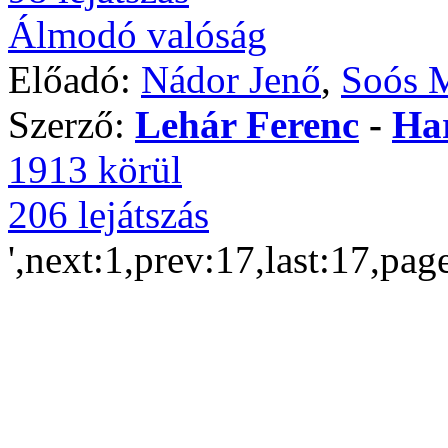
Álmodó valóság
Előadó:
Nádor Jenő
,
Soós M
Szerző:
Lehár Ferenc
-
Har
1913 körül
206 lejátszás
',next:1,prev:17,last:17,pag