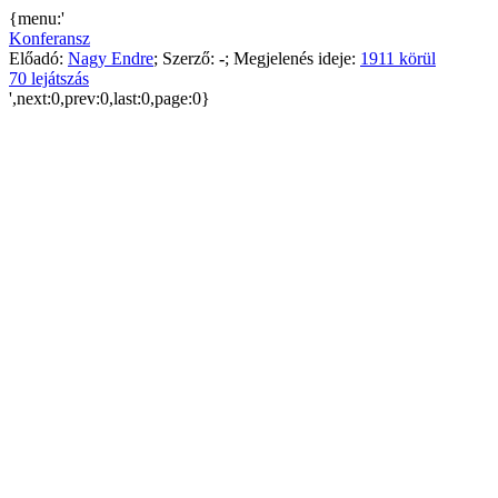
{menu:'
Konferansz
Előadó:
Nagy Endre
; Szerző:
-
; Megjelenés ideje:
1911 körül
70 lejátszás
',next:0,prev:0,last:0,page:0}