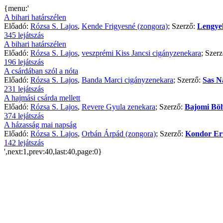
{menu:'
A bihari határszélen
Előadó:
Rózsa S. Lajos
,
Kende Frigyesné (zongora)
; Szerző:
Lengye
345 lejátszás
A bihari határszélen
Előadó:
Rózsa S. Lajos
,
veszprémi Kiss Jancsi cigányzenekara
; Szer
196 lejátszás
A csárdában szól a nóta
Előadó:
Rózsa S. Lajos
,
Banda Marci cigányzenekara
; Szerző:
Sas N
231 lejátszás
A hajmási csárda mellett
Előadó:
Rózsa S. Lajos
,
Revere Gyula zenekara
; Szerző:
Bajomi B
374 lejátszás
A házasság mai napság
Előadó:
Rózsa S. Lajos
,
Orbán Árpád (zongora)
; Szerző:
Kondor Er
142 lejátszás
',next:1,prev:40,last:40,page:0}