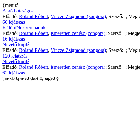
{menu:'
Apró butaságok
Előadó:
Roland Róbert
,
Vincze Zsigmond (zongora)
; Szerző:
-
; Megje
60 lejátszás
Különféle szerenádok
Előadó:
Roland Róbert
,
ismeretlen zenész (zongora)
; Szerző:
-
; Megje
16 lejátszás
Nevető kuplé
Előadó:
Roland Róbert
,
Vincze Zsigmond (zongora)
; Szerző:
-
; Megje
120 lejátszás
Nevető kuplé
Előadó:
Roland Róbert
,
ismeretlen zenész (zongora)
; Szerző:
-
; Megje
62 lejátszás
',next:0,prev:0,last:0,page:0}