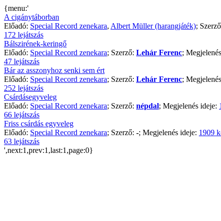
{menu:'
A cigánytáborban
Előadó:
Special Record zenekara
,
Albert Müller (harangjáték)
; Szerz
172 lejátszás
Bálszirének-keringő
Előadó:
Special Record zenekara
; Szerző:
Lehár Ferenc
; Megjelenés
47 lejátszás
Bár az asszonyhoz senki sem ért
Előadó:
Special Record zenekara
; Szerző:
Lehár Ferenc
; Megjelenés
252 lejátszás
Csárdásegyveleg
Előadó:
Special Record zenekara
; Szerző:
népdal
; Megjelenés ideje:
66 lejátszás
Friss csárdás egyveleg
Előadó:
Special Record zenekara
; Szerző:
-
; Megjelenés ideje:
1909 k
63 lejátszás
',next:1,prev:1,last:1,page:0}