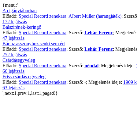
{menu:'
A cigánytáborban
Előadó:
Special Record zenekara
,
Albert Müller (harangjáték)
; Szerz
172 lejátszás
Bálszirének-keringő
Előadó:
Special Record zenekara
; Szerző:
Lehár Ferenc
; Megjelenés
47 lejátszás
Bár az asszonyhoz senki sem ért
Előadó:
Special Record zenekara
; Szerző:
Lehár Ferenc
; Megjelenés
252 lejátszás
Csárdásegyveleg
Előadó:
Special Record zenekara
; Szerző:
népdal
; Megjelenés ideje:
66 lejátszás
Friss csárdás egyveleg
Előadó:
Special Record zenekara
; Szerző:
-
; Megjelenés ideje:
1909 k
63 lejátszás
',next:1,prev:1,last:1,page:0}