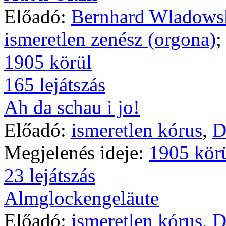
Előadó:
Bernhard Wladowsk
ismeretlen zenész (orgona)
;
1905 körül
165 lejátszás
Ah da schau i jo!
Előadó:
ismeretlen kórus
,
D
Megjelenés ideje:
1905 kör
23 lejátszás
Almglockengeläute
Előadó:
ismeretlen kórus
,
D