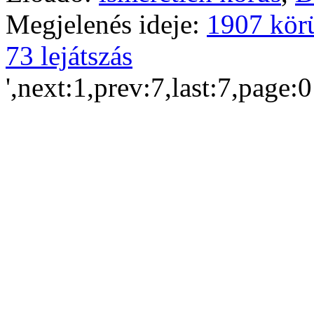
Megjelenés ideje:
1907 kör
73 lejátszás
',next:1,prev:7,last:7,page: