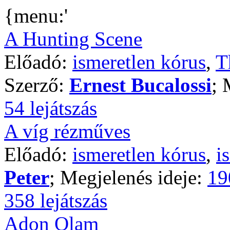
{menu:'
A Hunting Scene
Előadó:
ismeretlen kórus
,
T
Szerző:
Ernest Bucalossi
; 
54 lejátszás
A víg rézműves
Előadó:
ismeretlen kórus
,
i
Peter
; Megjelenés ideje:
19
358 lejátszás
Adon Olam