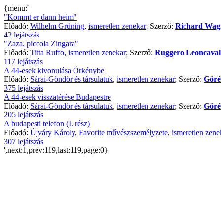
{menu:'
"Kommt er dann heim"
Előadó:
Wilhelm Grüning
,
ismeretlen zenekar
; Szerző:
Richard Wag
42 lejátszás
"Zaza, piccola Zingara"
Előadó:
Titta Ruffo
,
ismeretlen zenekar
; Szerző:
Ruggero Leoncaval
117 lejátszás
A 44-esek kivonulása Örkénybe
Előadó:
Sárai-Göndör és társulatuk
,
ismeretlen zenekar
; Szerző:
Göré
375 lejátszás
A 44-esek visszatérése Budapestre
Előadó:
Sárai-Göndör és társulatuk
,
ismeretlen zenekar
; Szerző:
Göré
205 lejátszás
A budapesti telefon (I. rész)
Előadó:
Újváry Károly
,
Favorite művészszemélyzete
,
ismeretlen zene
307 lejátszás
',next:1,prev:119,last:119,page:0}