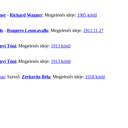
ner
-
Richard Wagner
; Megjelenés ideje:
1905 körül
lo
-
Ruggero Leoncavallo
; Megjelenés ideje:
1912.11.27
nyi Tóni
; Megjelenés ideje:
1913 körül
nyi Tóni
; Megjelenés ideje:
1913 körül
kar
; Szerző:
Zerkovitz Béla
; Megjelenés ideje:
1918 körül