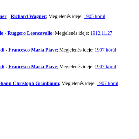
ner
-
Richard Wagner
; Megjelenés ideje:
1905 körül
lo
-
Ruggero Leoncavallo
; Megjelenés ideje:
1912.11.27
di
-
Francesco Maria Piave
; Megjelenés ideje:
1907 körül
di
-
Francesco Maria Piave
; Megjelenés ideje:
1907 körül
ohann Christoph Grünbaum
; Megjelenés ideje:
1907 körül