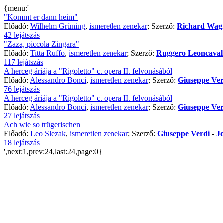
{menu:'
"Kommt er dann heim"
Előadó:
Wilhelm Grüning
,
ismeretlen zenekar
; Szerző:
Richard Wag
42 lejátszás
"Zaza, piccola Zingara"
Előadó:
Titta Ruffo
,
ismeretlen zenekar
; Szerző:
Ruggero Leoncaval
117 lejátszás
A herceg áriája a "Rigoletto" c. opera II. felvonásából
Előadó:
Alessandro Bonci
,
ismeretlen zenekar
; Szerző:
Giuseppe Ver
76 lejátszás
A herceg áriája a "Rigoletto" c. opera II. felvonásából
Előadó:
Alessandro Bonci
,
ismeretlen zenekar
; Szerző:
Giuseppe Ver
27 lejátszás
Ach wie so trügerischen
Előadó:
Leo Slezak
,
ismeretlen zenekar
; Szerző:
Giuseppe Verdi
-
J
18 lejátszás
',next:1,prev:24,last:24,page:0}