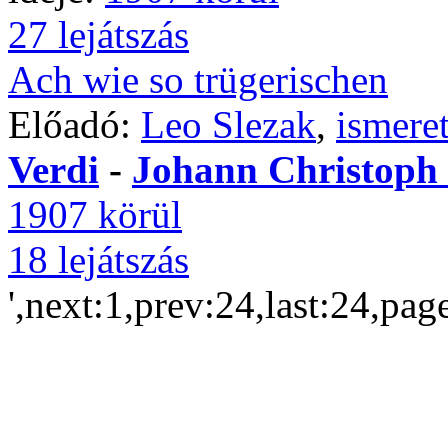
27 lejátszás
Ach wie so trügerischen
Előadó:
Leo Slezak
,
ismere
Verdi
-
Johann Christop
1907 körül
18 lejátszás
',next:1,prev:24,last:24,pag