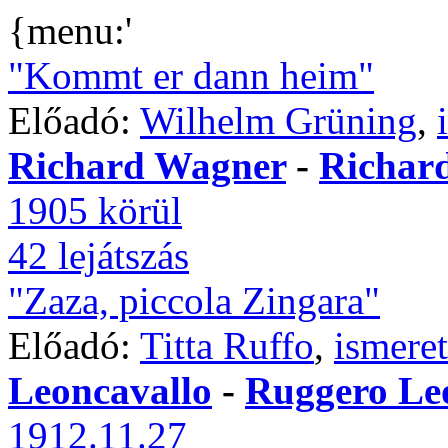
{menu:'
"Kommt er dann heim"
Előadó:
Wilhelm Grüning
,
Richard Wagner
-
Richar
1905 körül
42 lejátszás
"Zaza, piccola Zingara"
Előadó:
Titta Ruffo
,
ismeret
Leoncavallo
-
Ruggero Le
1912.11.27