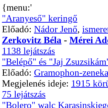
{menu:'
"Aranyeső" keringő
Előadó:
Nádor Jenő
,
ismere
Zerkovitz Béla
-
Mérei Ad
1138 lejátszás
"Belépő" és "Jaj Zsuzsikám
Előadó:
Gramophon-zeneka
Megjelenés ideje:
1915 kör
75 lejátszás
"Bolero" walc Karasinskieg