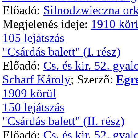
Előadó:
Silnodzwieczna ork
Megjelenés ideje:
1910 kör
105 lejátszás
"Csárdás balett" (I. rész)
Előadó:
Cs. és kir. 52. gya
Scharf Károly
; Szerző:
Egr
1909 körül
150 lejátszás
"Csárdás balett" (II. rész)
Előadó:
Cs. és kir. 52. gya