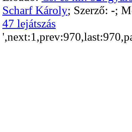
Scharf Károly
; Szerző:
-
; M
47 lejátszás
',next:1,prev:970,last:970,