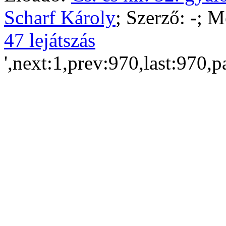
Scharf Károly
; Szerző:
-
; M
47 lejátszás
',next:1,prev:970,last:970,