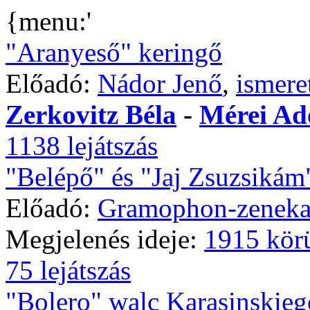
{menu:'
"Aranyeső" keringő
Előadó:
Nádor Jenő
,
ismere
Zerkovitz Béla
-
Mérei Ad
1138 lejátszás
"Belépő" és "Jaj Zsuzsikám
Előadó:
Gramophon-zeneka
Megjelenés ideje:
1915 kör
75 lejátszás
"Bolero" walc Karasinskieg