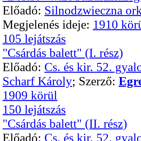
Előadó:
Silnodzwieczna ork
Megjelenés ideje:
1910 kör
105 lejátszás
"Csárdás balett" (I. rész)
Előadó:
Cs. és kir. 52. gya
Scharf Károly
; Szerző:
Egr
1909 körül
150 lejátszás
"Csárdás balett" (II. rész)
Előadó:
Cs. és kir. 52. gya