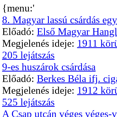
{menu:'
8. Magyar lassú csárdás eg
Előadó:
Első Magyar Hangl
Megjelenés ideje:
1911 kör
205 lejátszás
9-es huszárok csárdása
Előadó:
Berkes Béla ifj. ci
Megjelenés ideje:
1912 kör
525 lejátszás
A Csap utcán véges véges-v