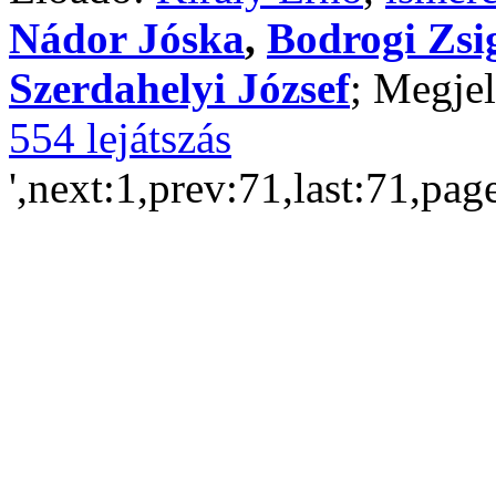
Nádor Jóska
,
Bodrogi Zs
Szerdahelyi József
; Megjel
554 lejátszás
',next:1,prev:71,last:71,pag