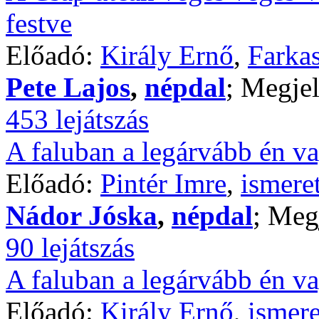
festve
Előadó:
Király Ernő
,
Farkas
Pete Lajos
,
népdal
; Megjel
453 lejátszás
A faluban a legárvább én va
Előadó:
Pintér Imre
,
ismere
Nádor Jóska
,
népdal
; Meg
90 lejátszás
A faluban a legárvább én va
Előadó:
Király Ernő
,
ismere