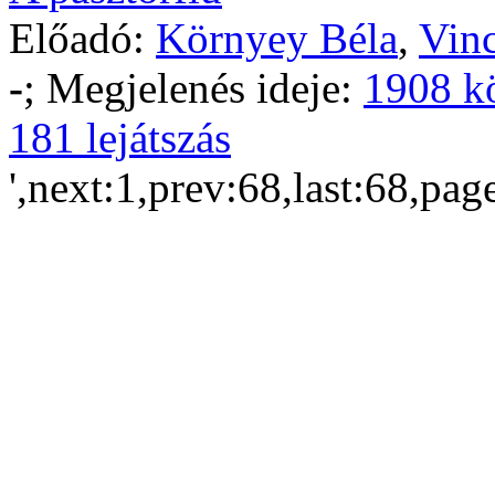
Előadó:
Környey Béla
,
Vin
-
; Megjelenés ideje:
1908 k
181 lejátszás
',next:1,prev:68,last:68,pag