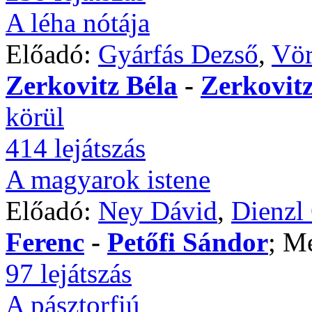
A léha nótája
Előadó:
Gyárfás Dezső
,
Vör
Zerkovitz Béla
-
Zerkovitz
körül
414 lejátszás
A magyarok istene
Előadó:
Ney Dávid
,
Dienzl
Ferenc
-
Petőfi Sándor
; M
97 lejátszás
A pásztorfiú