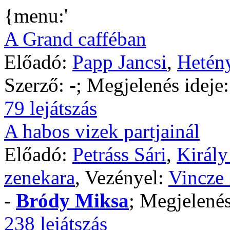
{menu:'
A Grand cafféban
Előadó:
Papp Jancsi
,
Hetény
Szerző:
-
; Megjelenés ideje
79 lejátszás
A habos vizek partjainál
Előadó:
Petráss Sári
,
Király
zenekara
, Vezényel:
Vincze
-
Bródy Miksa
; Megjelenés
238 lejátszás