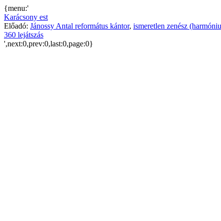
{menu:'
Karácsony est
Előadó:
Jánossy Antal református kántor
,
ismeretlen zenész (harmóni
360 lejátszás
',next:0,prev:0,last:0,page:0}