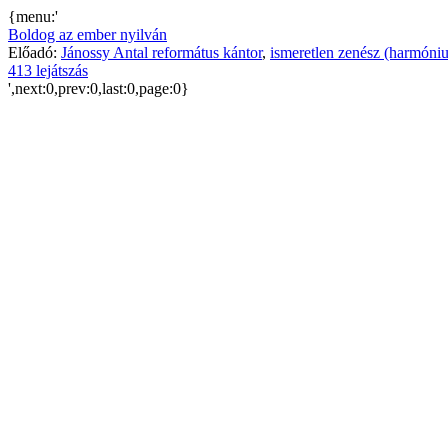
{menu:'
Boldog az ember nyilván
Előadó:
Jánossy Antal református kántor
,
ismeretlen zenész (harmóni
413 lejátszás
',next:0,prev:0,last:0,page:0}