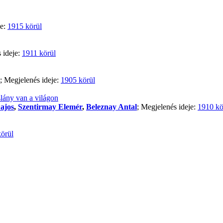
je:
1915 körül
 ideje:
1911 körül
; Megjelenés ideje:
1905 körül
lány van a világon
ajos
,
Szentirmay Elemér
,
Beleznay Antal
; Megjelenés ideje:
1910 kö
örül