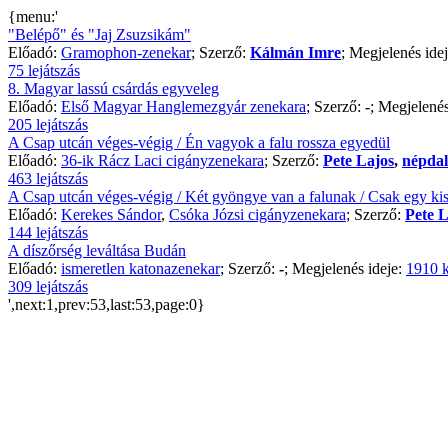
{menu:'
"Belépő" és "Jaj Zsuzsikám"
Előadó:
Gramophon-zenekar
; Szerző:
Kálmán Imre
; Megjelenés ide
75 lejátszás
8. Magyar lassú csárdás egyveleg
Előadó:
Első Magyar Hanglemezgyár zenekara
; Szerző:
-
; Megjelenés
205 lejátszás
A Csap utcán véges-végig / Én vagyok a falu rossza egyedül
Előadó:
36-ik Rácz Laci cigányzenekara
; Szerző:
Pete Lajos
,
népdal
463 lejátszás
A Csap utcán véges-végig / Két gyöngye van a falunak / Csak egy kis
Előadó:
Kerekes Sándor
,
Csóka Józsi cigányzenekara
; Szerző:
Pete L
144 lejátszás
A díszőrség leváltása Budán
Előadó:
ismeretlen katonazenekar
; Szerző:
-
; Megjelenés ideje:
1910 k
309 lejátszás
',next:1,prev:53,last:53,page:0}