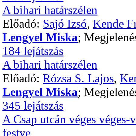
A bihari határszélen
Előadó:
Sajó Izsó
,
Kende Fr
Lengyel Miska
; Megjelené
184 lejátszás
A bihari határszélen
Előadó:
Rózsa S. Lajos
,
Ken
Lengyel Miska
; Megjelené
345 lejátszás
A Csap utcán véges véges-v
festve