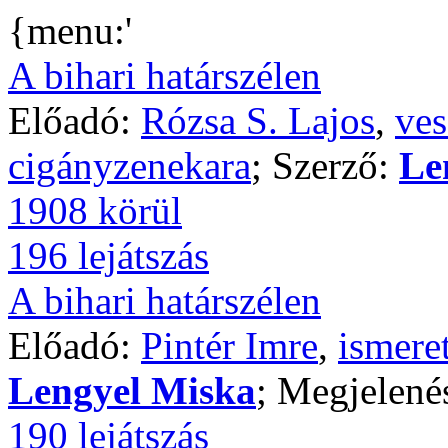
{menu:'
A bihari határszélen
Előadó:
Rózsa S. Lajos
,
ves
cigányzenekara
; Szerző:
Le
1908 körül
196 lejátszás
A bihari határszélen
Előadó:
Pintér Imre
,
ismere
Lengyel Miska
; Megjelené
190 lejátszás