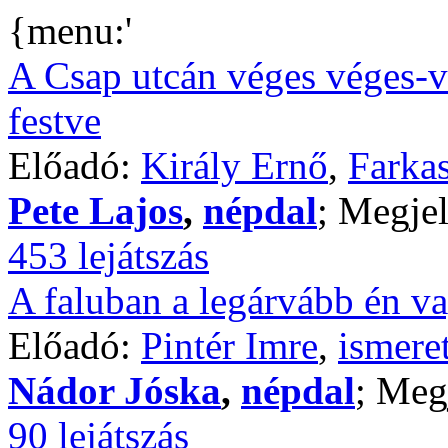
{menu:'
A Csap utcán véges véges-v
festve
Előadó:
Király Ernő
,
Farkas
Pete Lajos
,
népdal
; Megjel
453 lejátszás
A faluban a legárvább én va
Előadó:
Pintér Imre
,
ismere
Nádor Jóska
,
népdal
; Meg
90 lejátszás