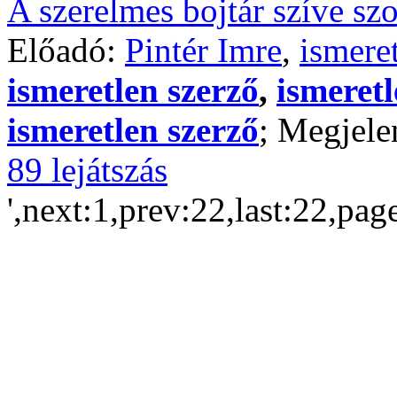
A szerelmes bojtár szíve sz
Előadó:
Pintér Imre
,
ismere
ismeretlen szerző
,
ismeretl
ismeretlen szerző
; Megjele
89 lejátszás
',next:1,prev:22,last:22,pag