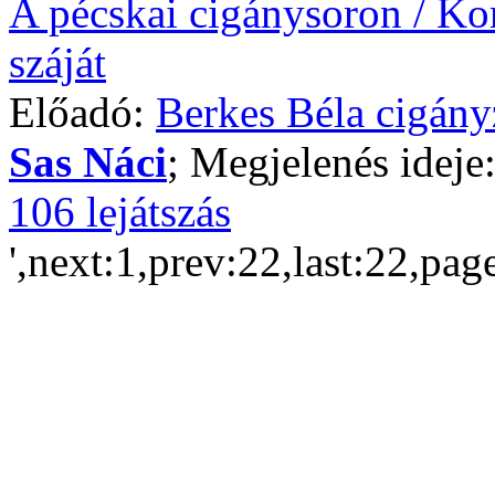
A pécskai cigánysoron / K
száját
Előadó:
Berkes Béla cigány
Sas Náci
; Megjelenés ideje
106 lejátszás
',next:1,prev:22,last:22,pag