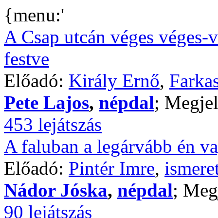
{menu:'
A Csap utcán véges véges-v
festve
Előadó:
Király Ernő
,
Farkas
Pete Lajos
,
népdal
; Megjel
453 lejátszás
A faluban a legárvább én va
Előadó:
Pintér Imre
,
ismere
Nádor Jóska
,
népdal
; Meg
90 lejátszás