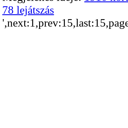
78 lejátszás
',next:1,prev:15,last:15,pag