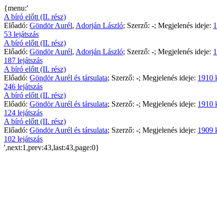
{menu:'
A bíró előtt (II. rész)
Előadó:
Göndör Aurél
,
Adorján László
; Szerző:
-
; Megjelenés ideje:
1
53 lejátszás
A bíró előtt (II. rész)
Előadó:
Göndör Aurél
,
Adorján László
; Szerző:
-
; Megjelenés ideje:
1
187 lejátszás
A bíró előtt (II. rész)
Előadó:
Göndör Aurél és társulata
; Szerző:
-
; Megjelenés ideje:
1910 
246 lejátszás
A bíró előtt (II. rész)
Előadó:
Göndör Aurél és társulata
; Szerző:
-
; Megjelenés ideje:
1910 
124 lejátszás
A bíró előtt (II. rész)
Előadó:
Göndör Aurél és társulata
; Szerző:
-
; Megjelenés ideje:
1909 
102 lejátszás
',next:1,prev:43,last:43,page:0}