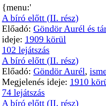
{menu:'
A bíró előtt (II. rész)
Előadó:
Göndör Aurél és tár
ideje:
1909 körül
102 lejátszás
A bíró előtt (II. rész)
Előadó:
Göndör Aurél
,
isme
Megjelenés ideje:
1910 kör
74 lejátszás
A bíró előtt (II. rész)