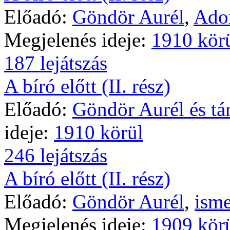
Előadó:
Göndör Aurél
,
Ador
Megjelenés ideje:
1910 kör
187 lejátszás
A bíró előtt (II. rész)
Előadó:
Göndör Aurél és tár
ideje:
1910 körül
246 lejátszás
A bíró előtt (II. rész)
Előadó:
Göndör Aurél
,
isme
Megjelenés ideje:
1909 kör