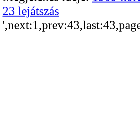
23 lejátszás
',next:1,prev:43,last:43,pag