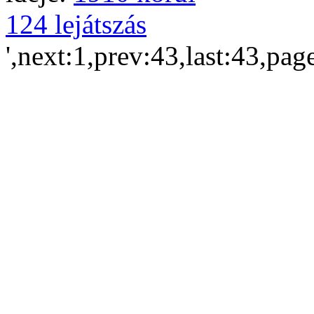
124 lejátszás
',next:1,prev:43,last:43,pag