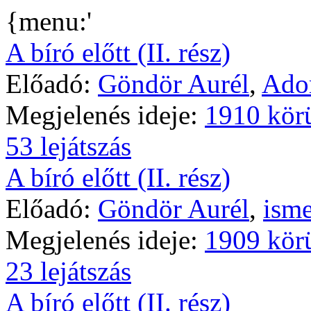
{menu:'
A bíró előtt (II. rész)
Előadó:
Göndör Aurél
,
Ador
Megjelenés ideje:
1910 kör
53 lejátszás
A bíró előtt (II. rész)
Előadó:
Göndör Aurél
,
isme
Megjelenés ideje:
1909 kör
23 lejátszás
A bíró előtt (II. rész)