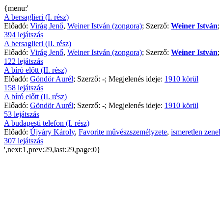
{menu:'
A bersaglieri (I. rész)
Előadó:
Virág Jenő
,
Weiner István (zongora)
; Szerző:
Weiner István
394 lejátszás
A bersaglieri (II. rész)
Előadó:
Virág Jenő
,
Weiner István (zongora)
; Szerző:
Weiner István
122 lejátszás
A bíró előtt (II. rész)
Előadó:
Göndör Aurél
; Szerző:
-
; Megjelenés ideje:
1910 körül
158 lejátszás
A bíró előtt (II. rész)
Előadó:
Göndör Aurél
; Szerző:
-
; Megjelenés ideje:
1910 körül
53 lejátszás
A budapesti telefon (I. rész)
Előadó:
Újváry Károly
,
Favorite művészszemélyzete
,
ismeretlen zene
307 lejátszás
',next:1,prev:29,last:29,page:0}