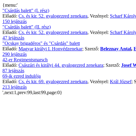
{menu:'
"Csárdás balett" (I. rész)
Előadó:
Cs. és kir. 52. gyalogezred zenekara
, Vezényel:
Scharf Károl
150 lejátszás
"Csárdás balett" (II. rész)
Előadó:
Cs. és kir. 52. gyalogezred zenekara
, Vezényel:
Scharf Károl
47 lejátszás
"Ocskay brigadéros" és "Csárdás" balett
Előadó:
Magyar királyi I. Honvédzenekar
; Szerző:
Beleznay Antal
,
E
290 lejátszás
42-er Regimentsmarsch
Előadó:
Császári és királyi 44. gyalogezred zenekara
; Szerző:
Josef 
87 lejátszás
69-ik ezred indulója
Előadó:
Cs. és kir. 69. gyalogezred zenekara
, Vezényel:
Král József
; 
213 lejátszás
',next:1,prev:99,last:99,page:0}