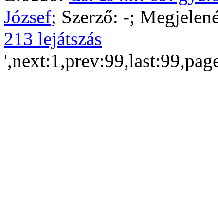
József
; Szerző:
-
; Megjelené
213 lejátszás
',next:1,prev:99,last:99,pag