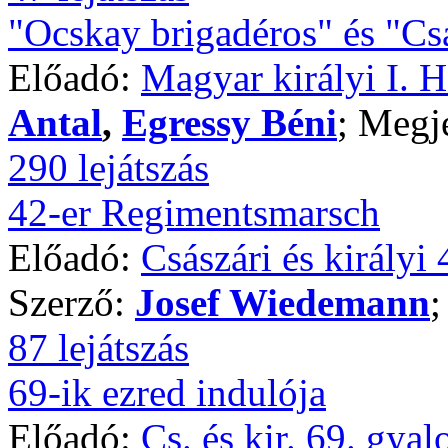
"Ocskay brigadéros" és "Csá
Előadó:
Magyar királyi I. 
Antal
,
Egressy Béni
; Megj
290 lejátszás
42-er Regimentsmarsch
Előadó:
Császári és királyi
Szerző:
Josef Wiedemann
;
87 lejátszás
69-ik ezred indulója
Előadó:
Cs. és kir. 69. gya