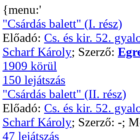
{menu:'
"Csárdás balett" (I. rész)
Előadó:
Cs. és kir. 52. gya
Scharf Károly
; Szerző:
Egr
1909 körül
150 lejátszás
"Csárdás balett" (II. rész)
Előadó:
Cs. és kir. 52. gya
Scharf Károly
; Szerző:
-
; M
47 lejátszás