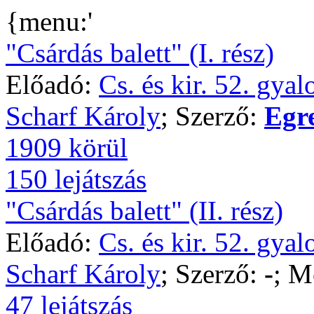
{menu:'
"Csárdás balett" (I. rész)
Előadó:
Cs. és kir. 52. gya
Scharf Károly
; Szerző:
Egr
1909 körül
150 lejátszás
"Csárdás balett" (II. rész)
Előadó:
Cs. és kir. 52. gya
Scharf Károly
; Szerző:
-
; M
47 lejátszás