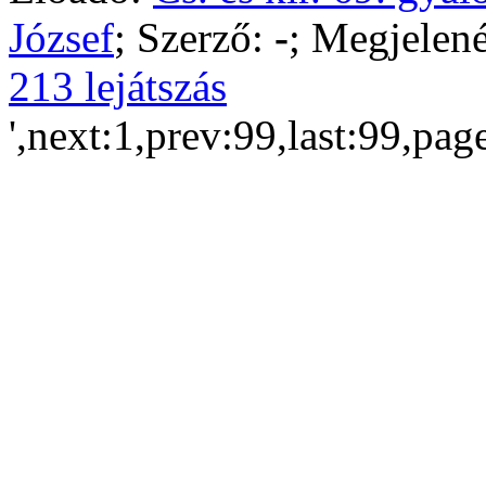
József
; Szerző:
-
; Megjelené
213 lejátszás
',next:1,prev:99,last:99,pag