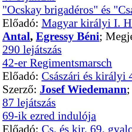
"Ocskay brigadéros" és "Csá
Előadó:
Magyar királyi I. 
Antal
,
Egressy Béni
; Megj
290 lejátszás
42-er Regimentsmarsch
Előadó:
Császári és királyi
Szerző:
Josef Wiedemann
;
87 lejátszás
69-ik ezred indulója
Előadó:
Cs. és kir. 69. gya