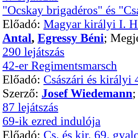
"Ocskay brigadéros" és "Csá
Előadó:
Magyar királyi I. 
Antal
,
Egressy Béni
; Megj
290 lejátszás
42-er Regimentsmarsch
Előadó:
Császári és királyi
Szerző:
Josef Wiedemann
;
87 lejátszás
69-ik ezred indulója
Előadó:
Cs. és kir. 69. gya