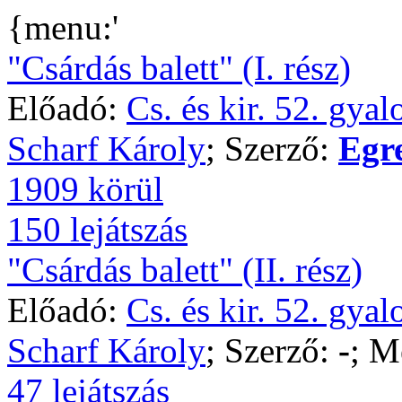
{menu:'
"Csárdás balett" (I. rész)
Előadó:
Cs. és kir. 52. gya
Scharf Károly
; Szerző:
Egr
1909 körül
150 lejátszás
"Csárdás balett" (II. rész)
Előadó:
Cs. és kir. 52. gya
Scharf Károly
; Szerző:
-
; M
47 lejátszás