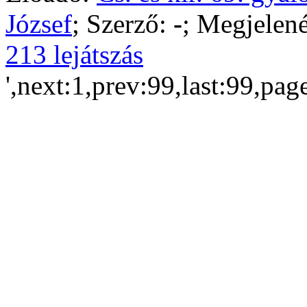
József
; Szerző:
-
; Megjelené
213 lejátszás
',next:1,prev:99,last:99,pag