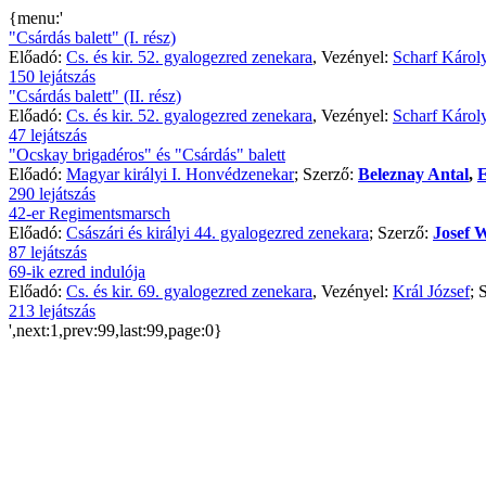
{menu:'
"Csárdás balett" (I. rész)
Előadó:
Cs. és kir. 52. gyalogezred zenekara
, Vezényel:
Scharf Károl
150 lejátszás
"Csárdás balett" (II. rész)
Előadó:
Cs. és kir. 52. gyalogezred zenekara
, Vezényel:
Scharf Károl
47 lejátszás
"Ocskay brigadéros" és "Csárdás" balett
Előadó:
Magyar királyi I. Honvédzenekar
; Szerző:
Beleznay Antal
,
E
290 lejátszás
42-er Regimentsmarsch
Előadó:
Császári és királyi 44. gyalogezred zenekara
; Szerző:
Josef 
87 lejátszás
69-ik ezred indulója
Előadó:
Cs. és kir. 69. gyalogezred zenekara
, Vezényel:
Král József
; 
213 lejátszás
',next:1,prev:99,last:99,page:0}