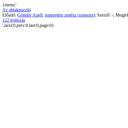
{menu:'
Az ablakpucoló
Előadó:
Göndör Aurél
,
ismeretlen zenész (zongora)
; Szerző:
-
; Megjel
122 lejátszás
',next:0,prev:0,last:0,page:0}