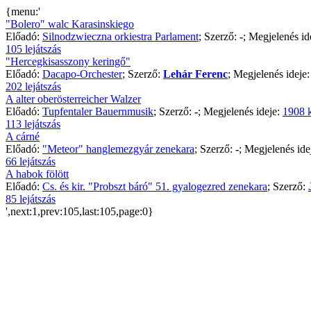
{menu:'
"Bolero" walc Karasinskiego
Előadó:
Silnodzwieczna orkiestra Parlament
; Szerző:
-
; Megjelenés id
105 lejátszás
"Hercegkisasszony keringő"
Előadó:
Dacapo-Orchester
; Szerző:
Lehár Ferenc
; Megjelenés ideje
202 lejátszás
A alter oberösterreicher Walzer
Előadó:
Tupfentaler Bauernmusik
; Szerző:
-
; Megjelenés ideje:
1908 
113 lejátszás
A cárné
Előadó:
"Meteor" hanglemezgyár zenekara
; Szerző:
-
; Megjelenés ide
66 lejátszás
A habok fölött
Előadó:
Cs. és kir. "Probszt báró" 51. gyalogezred zenekara
; Szerző:
85 lejátszás
',next:1,prev:105,last:105,page:0}