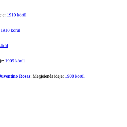
eje:
1910 körül
:
1910 körül
körül
je:
1909 körül
Juventino Rosas
; Megjelenés ideje:
1908 körül