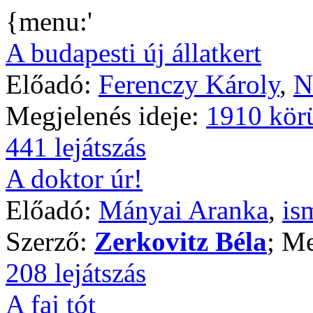
{menu:'
A budapesti új állatkert
Előadó:
Ferenczy Károly
,
N
Megjelenés ideje:
1910 kör
441 lejátszás
A doktor úr!
Előadó:
Mányai Aranka
,
is
Szerző:
Zerkovitz Béla
; Me
208 lejátszás
A faj tót