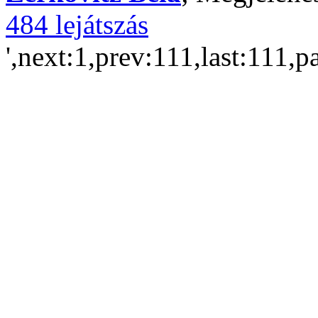
484 lejátszás
',next:1,prev:111,last:111,p