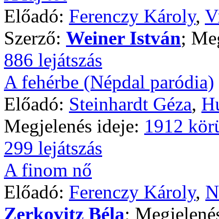
Előadó:
Ferenczy Károly
,
V
Szerző:
Weiner István
; Me
886 lejátszás
A fehérbe (Népdal paródia)
Előadó:
Steinhardt Géza
,
Hu
Megjelenés ideje:
1912 kör
299 lejátszás
A finom nő
Előadó:
Ferenczy Károly
,
N
Zerkovitz Béla
; Megjelené