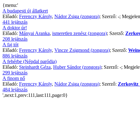
{menu:'
A budapesti új állatkert
Előadó:
Ferenczy Károly
,
Nádor Zsiga (zongora)
; Szerző:
-
; Megjelen
441 lejátszás
A doktor úr!
Előadó:
Mányai Aranka
,
ismeretlen zenész (zongora)
; Szerző:
Zerkov
208 lejátszás
A faj tót
Előadó:
Ferenczy Károly
,
Vincze Zsigmond (zongora)
; Szerző:
Weine
886 lejátszás
A fehérbe (Népdal paródia)
Előadó:
Steinhardt Géza
,
Huber Sándor (zongora)
; Szerző:
-
; Megjele
299 lejátszás
A finom nő
Előadó:
Ferenczy Károly
,
Nádor Zsiga (zongora)
; Szerző:
Zerkovitz
484 lejátszás
',next:1,prev:111,last:111,page:0}