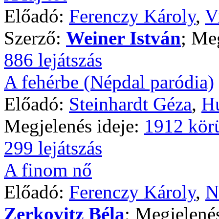
Előadó:
Ferenczy Károly
,
V
Szerző:
Weiner István
; Me
886 lejátszás
A fehérbe (Népdal paródia)
Előadó:
Steinhardt Géza
,
Hu
Megjelenés ideje:
1912 kör
299 lejátszás
A finom nő
Előadó:
Ferenczy Károly
,
N
Zerkovitz Béla
; Megjelené