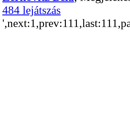
484 lejátszás
',next:1,prev:111,last:111,p