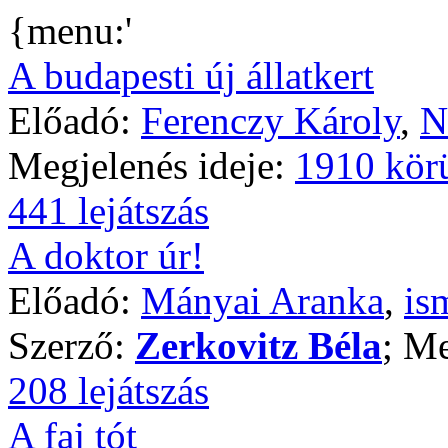
{menu:'
A budapesti új állatkert
Előadó:
Ferenczy Károly
,
N
Megjelenés ideje:
1910 kör
441 lejátszás
A doktor úr!
Előadó:
Mányai Aranka
,
is
Szerző:
Zerkovitz Béla
; Me
208 lejátszás
A faj tót