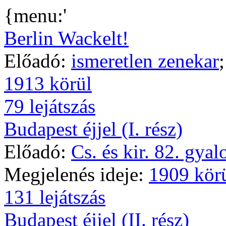
{menu:'
Berlin Wackelt!
Előadó:
ismeretlen zenekar
1913 körül
79 lejátszás
Budapest éjjel (I. rész)
Előadó:
Cs. és kir. 82. gya
Megjelenés ideje:
1909 kör
131 lejátszás
Budapest éjjel (II. rész)