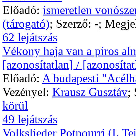
Előadó:
ismeretlen vonósze
(tárogató)
; Szerző:
-
; Megje
62 lejátszás
Vékony haja van a piros alm
[azonosítatlan] / [azonosítat
Előadó:
A budapesti "Acélha
Vezényel:
Krausz Gusztáv
;
körül
49 lejátszás
Volkslieder Potpourri (I. Tei