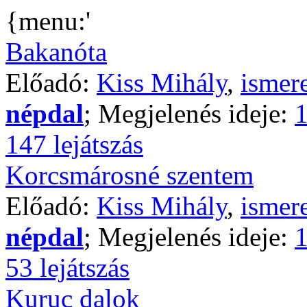
{menu:'
Bakanóta
Előadó:
Kiss Mihály
,
ismer
népdal
; Megjelenés ideje:
1
147 lejátszás
Korcsmárosné szentem
Előadó:
Kiss Mihály
,
ismer
népdal
; Megjelenés ideje:
1
53 lejátszás
Kuruc dalok