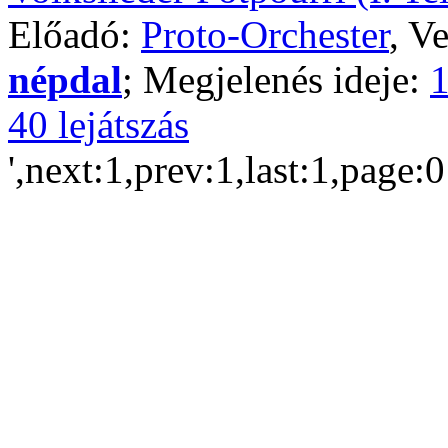
Előadó:
Proto-Orchester
, V
népdal
; Megjelenés ideje:
1
40 lejátszás
',next:1,prev:1,last:1,page: