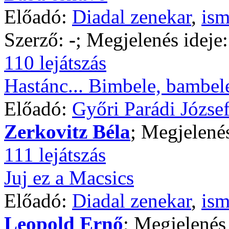
Előadó:
Diadal zenekar
,
ism
Szerző:
-
; Megjelenés ideje
110 lejátszás
Hastánc... Bimbele, bambel
Előadó:
Győri Parádi Józse
Zerkovitz Béla
; Megjelené
111 lejátszás
Juj ez a Macsics
Előadó:
Diadal zenekar
,
ism
Leopold Ernő
; Megjelenés