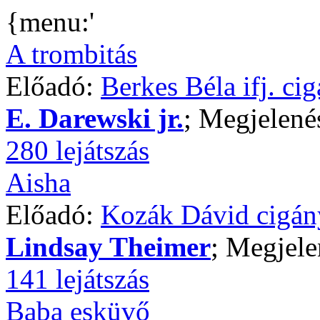
{menu:'
A trombitás
Előadó:
Berkes Béla ifj. ci
E. Darewski jr.
; Megjelené
280 lejátszás
Aisha
Előadó:
Kozák Dávid cigán
Lindsay Theimer
; Megjele
141 lejátszás
Baba esküvő